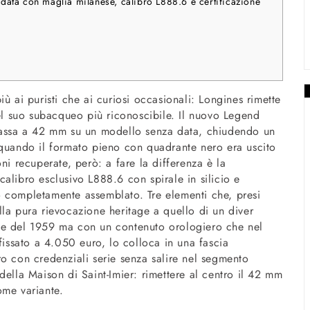
ata con maglia milanese, calibro L888.6 e certificazione
ù ai puristi che ai curiosi occasionali: Longines rimette
del suo subacqueo più riconoscibile. Il nuovo Legend
 cassa a 42 mm su un modello senza data, chiudendo un
 quando il formato pieno con quadrante nero era uscito
ni recuperate, però: a fare la differenza è la
alibro esclusivo L888.6 con spirale in silicio e
o completamente assemblato. Tre elementi che, presi
la pura rievocazione heritage a quello di un diver
ee del 1959 ma con un contenuto orologiero che nel
fissato a 4.050 euro, lo colloca in una fascia
o con credenziali serie senza salire nel segmento
della Maison di Saint-Imier: rimettere al centro il 42 mm
ome variante.