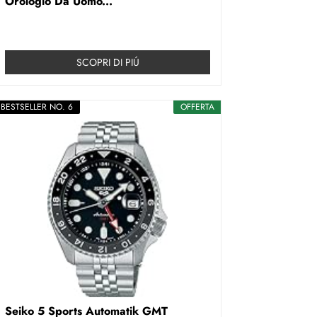
Orologio Da Uomo...
SCOPRI DI PIÚ
BESTSELLER NO. 6
OFFERTA
Seiko 5 Sports Automatik GMT