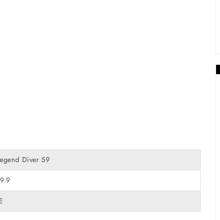
Legend Diver 59
9.9
€