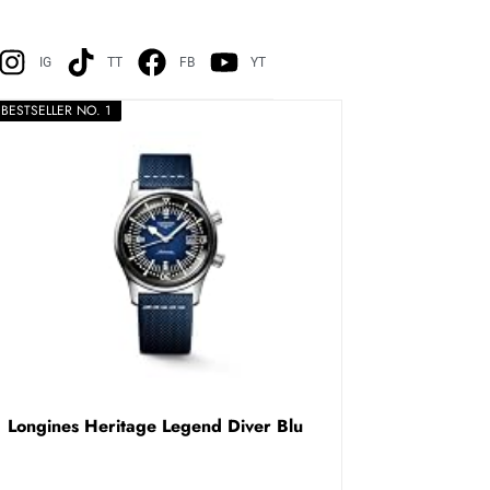
IG
TT
FB
YT
BESTSELLER NO. 1
Longines Heritage Legend Diver Blu