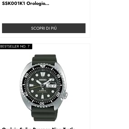
SSK001K1 Orologio...
SCOPRI DI PIÚ
BESTSELLER NO. 7