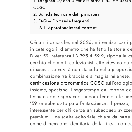
1.
Longines Legend Diver 59: torna il 42 mm senza d
COSC
2.
Scheda tecnica e dati principali
3.
FAQ – Domande frequenti
3.1.
Approfondimenti correlati
C’è un ritorno che, nel 2026, mi sembra parli pi
in catalogo il diametro che ha fatto la storia 
Diver 59, referenza L3.795.4.59.9, riporta la
cerchio che molti collezionisti attendevano da
di scena. La novità non sta solo nelle proporzio
combinazione tra bracciale a maglia milanese, c
certificazione cronometrica COSC
sull’orologi
insieme, spostano il segnatempo dal terreno del
tecnico contemporaneo, ancora fedele alle lin
’59 sarebbe stato pura fantascienza. Il prezzo, 
interessante per chi cerca un subacqueo svizzer
premium. Una scelta editoriale chiara da parte 
come dimensione identitaria della linea, non c