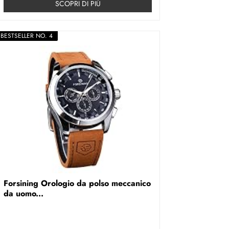
SCOPRI DI PIÚ
BESTSELLER NO. 4
Forsining Orologio da polso meccanico
da uomo...