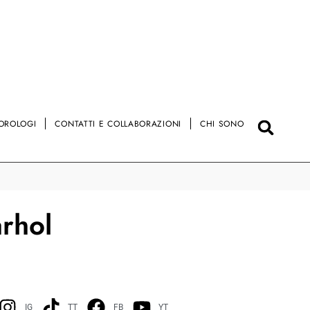
OROLOGI
CONTATTI E COLLABORAZIONI
CHI SONO
arhol
IG
TT
FB
YT