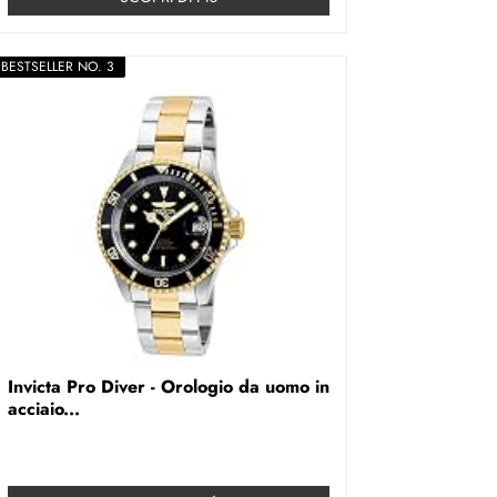
BESTSELLER NO. 3
Invicta Pro Diver - Orologio da uomo in
acciaio...