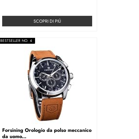
SCOPRI DI PIÚ
BESTSELLER NO. 4
Forsining Orologio da polso meccanico
da uomo...