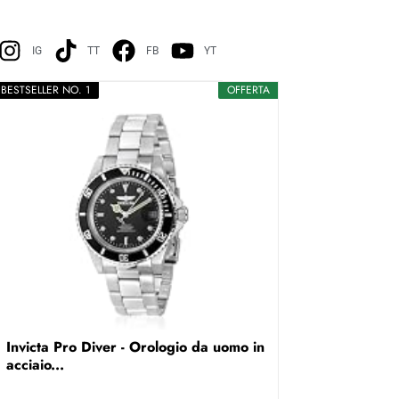
IG
TT
FB
YT
BESTSELLER NO. 1
OFFERTA
Invicta Pro Diver - Orologio da uomo in
acciaio...