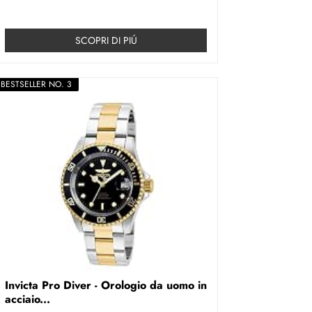
SCOPRI DI PIÚ
BESTSELLER NO. 3
Invicta Pro Diver - Orologio da uomo in
acciaio...