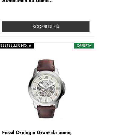
Automatico da Uomo...
SCOPRI DI PIÚ
BESTSELLER NO. 6
OFFERTA
Fossil Orologio Grant da uomo,