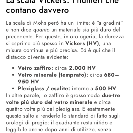
La scala Vickers: i numeri che
contano davvero
La scala di Mohs però ha un limite: è “a gradini”
e non dice
quanto
un materiale sia più duro del
precedente. Per questo, in orologeria, la durezza
si esprime più spesso in
Vickers (HV)
, una
misura continua e più precisa. Ed è qui che il
distacco diventa evidente:
Vetro zaffiro:
circa
2.000 HV
Vetro minerale (temprato):
circa
680–
950 HV
Plexiglass / esalite:
intorno a
500 HV
In altre parole, lo zaffiro è grossomodo
due-tre
volte più duro del vetro minerale
e circa
quattro volte più del plexiglass. È esattamente
questo salto a renderlo lo standard di fatto sugli
orologi di pregio: il quadrante resta nitido e
leggibile anche dopo anni di utilizzo, senza