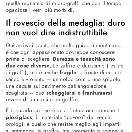
quella ragnatela di micro-graffi che con il tempo
opacizza i vetri più morbidi.
Il rovescio della medaglia: duro
non vuol dire indistruttibile
Qui arriva il punto che molte guide dimenticano,
e che ogni appassionato dovrebbe conoscere
prima di scegliere.
Durezza e tenacità sono
due cose diverse.
Lo zaffiro è durissimo (resiste
ai graffi), ma è anche
fragile
: a fronte di un urto
secco e violento — un colpo contro uno spigolo,
una caduta sul pavimento dall’angolazione
sbagliata — può
scheggiarsi o frantumarsi
invece di limitarsi a un graffio.
È il paradosso che ribalta l’intuizione comune. Il
plexiglass
, il materiale “povero” dei vecchi
orologi, è quello che resiste meglio agli impatti:
si ammacca, si graffia, ma raramente si rompe, e