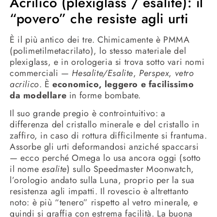
Acrilico (plexiglass / esalite): il
“povero” che resiste agli urti
È il più antico dei tre. Chimicamente è PMMA
(polimetilmetacrilato), lo stesso materiale del
plexiglass, e in orologeria si trova sotto vari nomi
commerciali —
Hesalite/Esalite
,
Perspex
,
vetro
acrilico
. È
economico, leggero e facilissimo
da modellare
in forme bombate.
Il suo grande pregio è controintuitivo: a
differenza del cristallo minerale e del cristallo in
zaffiro, in caso di rottura difficilmente si frantuma.
Assorbe gli urti deformandosi anziché spaccarsi
— ecco perché Omega lo usa ancora oggi (sotto
il nome
esalite
) sullo Speedmaster Moonwatch,
l’orologio andato sulla Luna, proprio per la sua
resistenza agli impatti. Il rovescio è altrettanto
noto: è più “tenero” rispetto al vetro minerale, e
quindi si graffia con estrema facilità. La buona