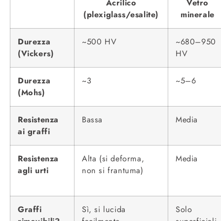
Acrilico
Vetro
(plexiglass/esalite)
minerale
Durezza
~500 HV
~680–950
(Vickers)
HV
Durezza
~3
~5–6
(Mohs)
Resistenza
Bassa
Media
ai graffi
Resistenza
Alta (si deforma,
Media
agli urti
non si frantuma)
Graffi
Sì, si lucida
Solo