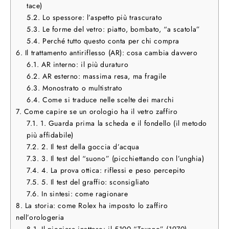
tace)
5.2.
Lo spessore: l’aspetto più trascurato
5.3.
Le forme del vetro: piatto, bombato, “a scatola”
5.4.
Perché tutto questo conta per chi compra
6.
Il trattamento antiriflesso (AR): cosa cambia davvero
6.1.
AR interno: il più duraturo
6.2.
AR esterno: massima resa, ma fragile
6.3.
Monostrato o multistrato
6.4.
Come si traduce nelle scelte dei marchi
7.
Come capire se un orologio ha il vetro zaffiro
7.1.
1. Guarda prima la scheda e il fondello (il metodo
più affidabile)
7.2.
2. Il test della goccia d’acqua
7.3.
3. Il test del “suono” (picchiettando con l’unghia)
7.4.
4. La prova ottica: riflessi e peso percepito
7.5.
5. Il test del graffio: sconsigliato
7.6.
In sintesi: come ragionare
8.
La storia: come Rolex ha imposto lo zaffiro
nell’orologeria
8.1.
Il pioniere inatteso: il 5100 “Texano” (1970)