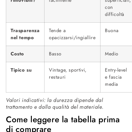
rimovibili?
facilmente
superficiali,
con
difficoltà
Trasparenza
Tende a
Buona
nel tempo
opacizzarsi/ingiallire
Costo
Basso
Medio
Tipico su
Vintage, sportivi,
Entry-level
restauri
e fascia
media
Valori indicativi: la durezza dipende dal
trattamento e dalla qualità del materiale.
Come leggere la tabella prima
di comprare