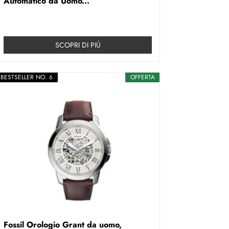
Automatico da Uomo...
SCOPRI DI PIÚ
BESTSELLER NO. 6
OFFERTA
Fossil Orologio Grant da uomo,