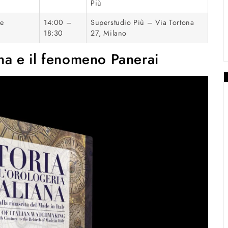
Più
se
14:00 –
Superstudio Più – Via Tortona
18:30
27, Milano
iana e il fenomeno Panerai