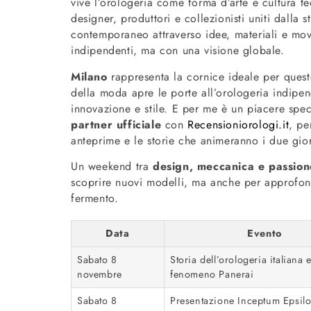
vive l’orologeria come forma d’arte e cultura t
designer, produttori e collezionisti uniti dalla 
contemporaneo attraverso idee, materiali e mo
indipendenti, ma con una visione globale.
Milano
rappresenta la cornice ideale per questo
della moda apre le porte all’orologeria indip
innovazione e stile. E per me è un piacere spe
partner ufficiale
con
Recensioniorologi.it
, pe
anteprime e le storie che animeranno i due gior
Un weekend tra
design, meccanica e passion
scoprire nuovi modelli, ma anche per approfondi
fermento.
Data
Evento
Sabato 8
Storia dell’orologeria italiana e
novembre
fenomeno Panerai
Sabato 8
Presentazione Inceptum Epsil