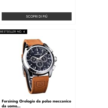
SCOPRI DI PIÚ
BESTSELLER NO. 4
Forsining Orologio da polso meccanico
da uomo...