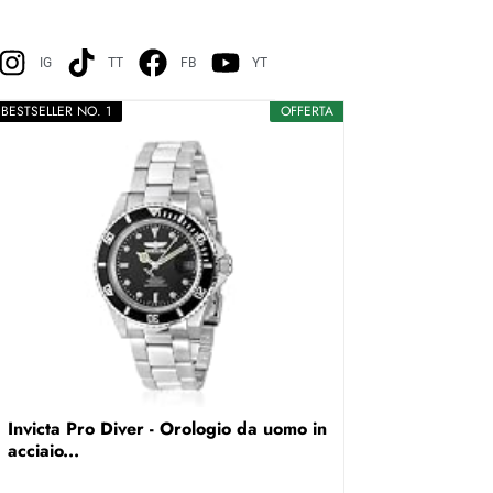
IG
TT
FB
YT
BESTSELLER NO. 1
OFFERTA
Invicta Pro Diver - Orologio da uomo in
acciaio...