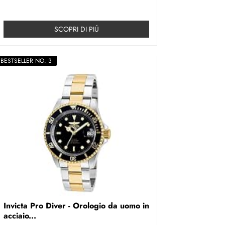
SCOPRI DI PIÚ
BESTSELLER NO. 3
Invicta Pro Diver - Orologio da uomo in
acciaio...