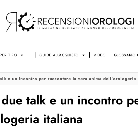
PER TIPO
GUIDE ALL’ACQUISTO
VIDEO
GLOSSARIO 
talk e un incontro per raccontare la vera anima dell’orologeria 
 due talk e un incontro p
logeria italiana