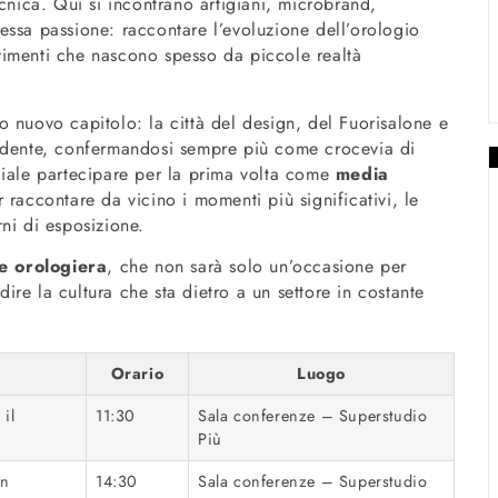
ecnica. Qui si incontrano artigiani, microbrand,
stessa passione: raccontare l’evoluzione dell’orologio
vimenti che nascono spesso da piccole realtà
 nuovo capitolo: la città del design, del Fuorisalone e
endente, confermandosi sempre più come crocevia di
ciale partecipare per la prima volta come
media
r raccontare da vicino i momenti più significativi, le
ni di esposizione.
e orologiera
, che non sarà solo un’occasione per
re la cultura che sta dietro a un settore in costante
Orario
Luogo
 il
11:30
Sala conferenze – Superstudio
Più
on
14:30
Sala conferenze – Superstudio