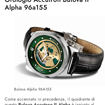
Alpha 96a155
Bulova Alpha 96A155
Come accennato in precedenza, il quadrante di
questo
Bulova Accutron II Alpha
è ispirato al