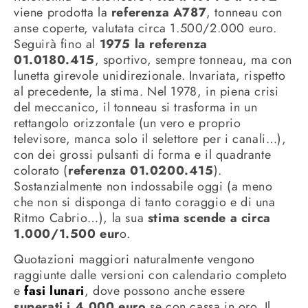
viene prodotta la
referenza A787
, tonneau con
anse coperte, valutata circa 1.500/2.000 euro.
Seguirà fino al
1975 la referenza
01.0180.415
, sportivo, sempre tonneau, ma con
lunetta girevole unidirezionale. Invariata, rispetto
al precedente, la stima. Nel 1978, in piena crisi
del meccanico, il tonneau si trasforma in un
rettangolo orizzontale (un vero e proprio
televisore, manca solo il selettore per i canali…),
con dei grossi pulsanti di forma e il quadrante
colorato (
referenza 01.0200.415
).
Sostanzialmente non indossabile oggi (a meno
che non si disponga di tanto coraggio e di una
Ritmo Cabrio…), la sua
stima scende a circa
1.000/1.500 eur
o.
Quotazioni maggiori naturalmente vengono
raggiunte dalle versioni con calendario completo
e
fasi lunari
, dove possono anche essere
superati i 4.000 euro
se con cassa in oro. Il