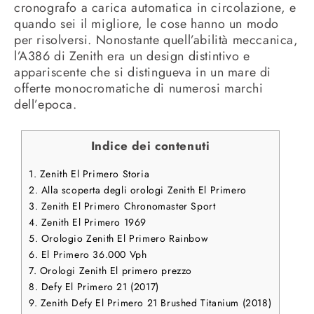
cronografo a carica automatica in circolazione, e
quando sei il migliore, le cose hanno un modo
per risolversi. Nonostante quell’abilità meccanica,
l’A386 di Zenith era un design distintivo e
appariscente che si distingueva in un mare di
offerte monocromatiche di numerosi marchi
dell’epoca.
Indice dei contenuti
1.
Zenith El Primero Storia
2.
Alla scoperta degli orologi Zenith El Primero
3.
Zenith El Primero Chronomaster Sport
4.
Zenith El Primero 1969
5.
Orologio Zenith El Primero Rainbow
6.
El Primero 36.000 Vph
7.
Orologi Zenith El primero prezzo
8.
Defy El Primero 21 (2017)
9.
Zenith Defy El Primero 21 Brushed Titanium (2018)