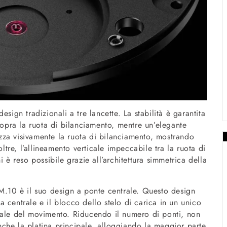
sign tradizionali a tre lancette. La stabilità è garantita
 sopra la ruota di bilanciamento, mentre un’elegante
tizza visivamente la ruota di bilanciamento, mostrando
oltre, l’allineamento verticale impeccabile tra la ruota di
 è reso possibile grazie all’architettura simmetrica della
MM.10 è il suo design a ponte centrale. Questo design
ota centrale e il blocco dello stelo di carica in un unico
sale del movimento. Riducendo il numero di ponti, non
 anche la platina principale, alloggiando la maggior parte