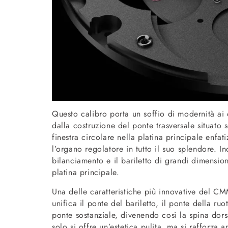
Questo calibro porta un soffio di modernità ai de
dalla costruzione del ponte trasversale situato
finestra circolare nella platina principale enfa
l’organo regolatore in tutto il suo splendore. In
bilanciamento e il bariletto di grandi dimensioni
platina principale.
Una delle caratteristiche più innovative del C
unifica il ponte del bariletto, il ponte della ru
ponte sostanziale, divenendo così la spina dor
solo si offre un’estetica pulita, ma si rafforza