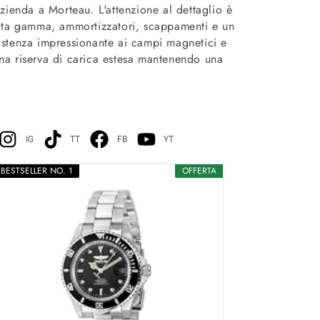
zienda a Morteau. L'attenzione al dettaglio è
i alta gamma, ammortizzatori, scappamenti e un
istenza impressionante ai campi magnetici e
 una riserva di carica estesa mantenendo una
IG
TT
FB
YT
BESTSELLER NO. 1
OFFERTA