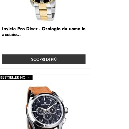
Invicta Pro Diver - Orologio da uomo in
acciaio...
SCOPRI DI PIÚ
BESTSELLER NO. 4