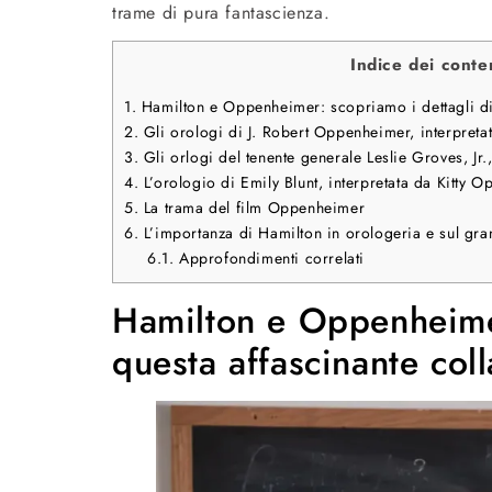
trame di pura fantascienza.
Indice dei conte
1.
Hamilton e Oppenheimer: scopriamo i dettagli di
2.
Gli orologi di J. Robert Oppenheimer, interpreta
3.
Gli orlogi del tenente generale Leslie Groves, Jr
4.
L’orologio di Emily Blunt, interpretata da Kitty 
5.
La trama del film Oppenheimer
6.
L’importanza di Hamilton in orologeria e sul gr
6.1.
Approfondimenti correlati
Hamilton e Oppenheimer
questa affascinante col