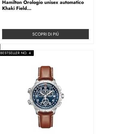
Hamilton Orologio unisex automatico
Khaki Field...
SCOPRI DI PIÚ
BESTSELLER NO. 4