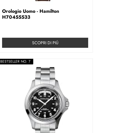
Orologio Uomo - Hamilton
H70455533
SCOPRI DI PIÚ
BESTSELLER NO. 7