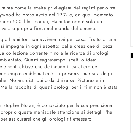
inta come la scelta privilegiata dei registi per oltre
ollywood ha preso avvio nel 1932 e, da quel momento,
iù di 500 film iconici, Hamilton non è solo un
a vera e propria firma nel mondo del cinema.
gio Hamilton non avviene mai per caso. Frutto di una
 si impegna in ogni aspetto: dalla creazione di pezzi
sua collezione corrente, fino alla ricerca di orologi
 ambientato. Questi segnatempo, scelti o ideati
lementi chiave che delineano il carattere del
a. Un esempio emblematico? La presenza marcata degli
er Nolan, distribuito da Universal Pictures e in
 la raccolta di questi orologi per il film non è stata
hristopher Nolan, è conosciuto per la sua precisione
 proprio questa maniacale attenzione ai dettagli l’ha
r assicurarsi che gli orologi riflettessero