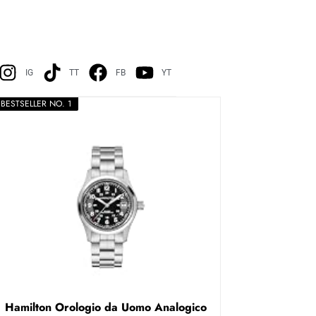
IG
TT
FB
YT
BESTSELLER NO. 1
Hamilton Orologio da Uomo Analogico