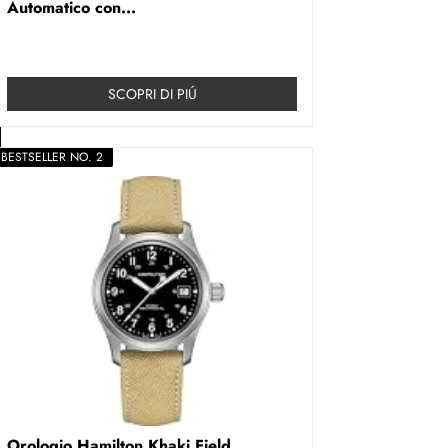
Automatico con...
SCOPRI DI PIÚ
BESTSELLER NO. 2
Orologio Hamilton Khaki Field