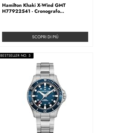
Hamilton Khaki X-Wind GMT
H77922541 - Cronografo...
SCOPRI DI PIÚ
BESTSELLER NO. 5