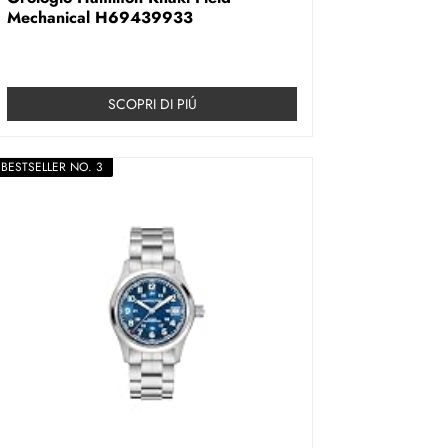
Mechanical H69439933
SCOPRI DI PIÚ
BESTSELLER NO. 3