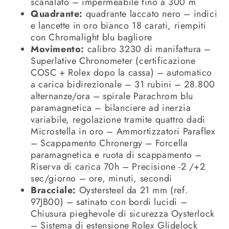
scanalato – impermeabile fino a 300 m
Quadrante:
quadrante laccato nero – indici
e lancette in oro bianco 18 carati, riempiti
con Chromalight blu bagliore
Movimento:
calibro 3230 di manifattura –
Superlative Chronometer (certificazione
COSC + Rolex dopo la cassa) – automatico
a carica bidirezionale – 31 rubini – 28.800
alternanze/ora – spirale Parachrom blu
paramagnetica – bilanciere ad inerzia
variabile, regolazione tramite quattro dadi
Microstella in oro – Ammortizzatori Paraflex
– Scappamento Chronergy – Forcella
paramagnetica e ruota di scappamento –
Riserva di carica 70h – Precisione -2 /+2
sec/giorno – ore, minuti, secondi
Bracciale:
Oystersteel da 21 mm (ref.
97JB00) – satinato con bordi lucidi –
Chiusura pieghevole di sicurezza Oysterlock
– Sistema di estensione Rolex Glidelock