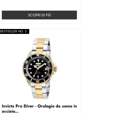
SCOPRI DI PIÚ
BESTSELLER NO. 3
Invicta Pro Diver - Orologio da uomo in
acciaio...