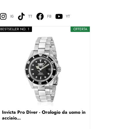
IG
TT
FB
YT
BESTSELLER NO. 1
OFFERTA
Invicta Pro Diver - Orologio da uomo in
acciaio...