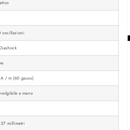
atico
 oscillazioni
Diashock
re
A / m (60 gauss)
volgibile a mano
 27 millimetri