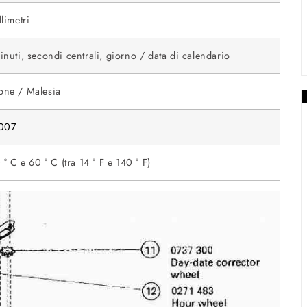
limetri
inuti, secondi centrali, giorno / data di calendario
one / Malesia
 007
 ° C e 60 ° C (tra 14 ° F e 140 ° F)