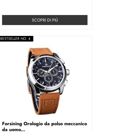
SCOPRI DI PIÚ
BESTSELLER NO. 4
Forsining Orologio da polso meccanico
da uomo...