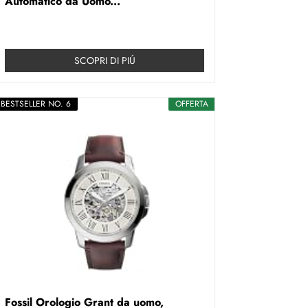
Automatico da Uomo...
SCOPRI DI PIÚ
BESTSELLER NO. 6
OFFERTA
Fossil Orologio Grant da uomo,