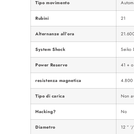
Tipo movimento
Autom
Rubini
21
Alternanze all’ora
21.600
System Shock
Seiko 
Power Reserve
41 + o
resistenza magnetica
4.800 
Tipo di carica
Non av
Hacking?
No
Diametro
12 ” ‘/