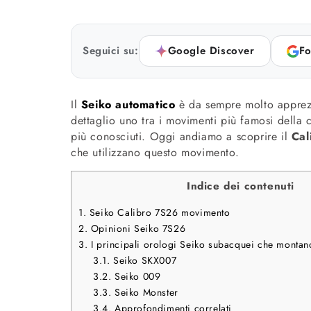
Seguici su:
Google Discover
Fo
Il
Seiko automatico
è da sempre molto apprezz
dettaglio uno tra i movimenti più famosi della
più conosciuti. Oggi andiamo a scoprire il
Cal
che utilizzano questo movimento.
Indice dei contenuti
1.
Seiko Calibro 7S26 movimento
2.
Opinioni Seiko 7S26
3.
I principali orologi Seiko subacquei che montan
3.1.
Seiko SKX007
3.2.
Seiko 009
3.3.
Seiko Monster
3.4.
Approfondimenti correlati