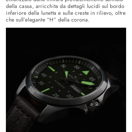
della cassa, arricchita da dettagli lucidi sul bordo
inferiore della lunetta e sulle creste in rilievo, oltre
che sull’elegante “H” della corona.