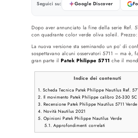
Seguici su:
Google Discover
Fo
Dopo aver annunciato la fine della serie Ref. 
con quadrante color verde oliva soleil. Prezzo
La nuova versione sta seminando un po’ di conf
sospettavano alcuni osservatori 5711 – ma è, f
gran parte il
Patek Philippe 5711
che il mond
Indice dei contenuti
1.
Scheda Tecnica Patek Philippe Nautilus Ref. 5
2.
Il movimento Patek Philippe calibro 26-330 SC
3.
Recensione Patek Philippe Nautilus 5711 Verde
4.
Novità Nautilus 2021
5.
Opinioni Patek Philippe Nautilus Verde
5.1.
Approfondimenti correlati