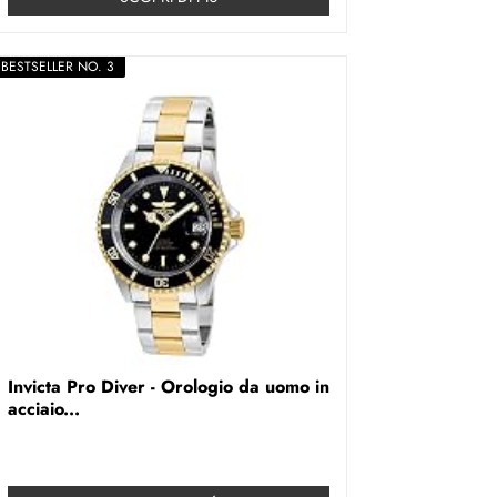
BESTSELLER NO. 3
Invicta Pro Diver - Orologio da uomo in
acciaio...