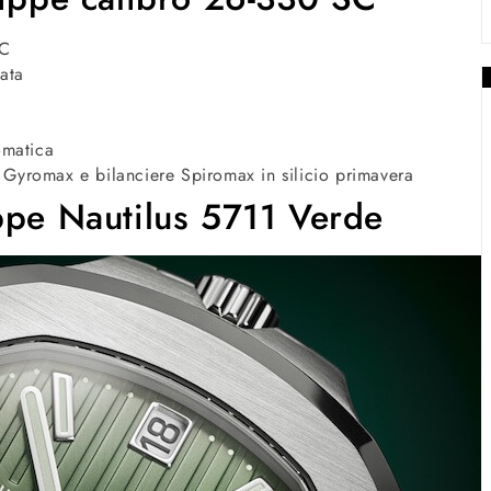
SC
data
omatica
Gyromax e bilanciere Spiromax in silicio primavera
ppe Nautilus 5711 Verde