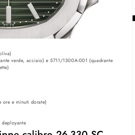
liva)
ante verde, acciaio) e 5711/1300A-001 (quadrante
ette)
e ore e minuti dorate)
a deployante
lippe calibro 26-330 SC