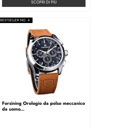
SCOPRI DI PIÚ
BESTSELLER NO. 4
Forsining Orologio da polso meccanico
da uomo...