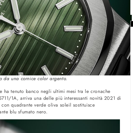
to da una cornice color argento.
he ha tenuto banco negli ultimi mesi tra le cronache
5711/1A, arriva una delle più interessanti novità 2021 di
con quadrante verde oliva soleil sostituisce
ante blu sfumato nero.