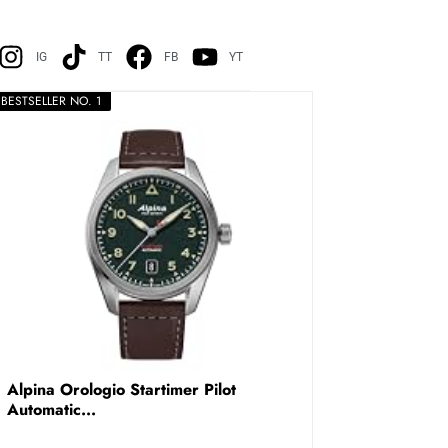
IG
TT
FB
YT
BESTSELLER NO. 1
Alpina Orologio Startimer Pilot
Automatic...