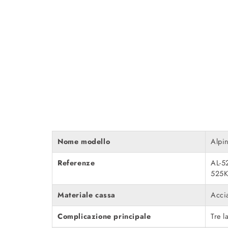
Nome modello
Alpin
Referenze
AL-5
525
Materiale cassa
Accia
Complicazione principale
Tre l