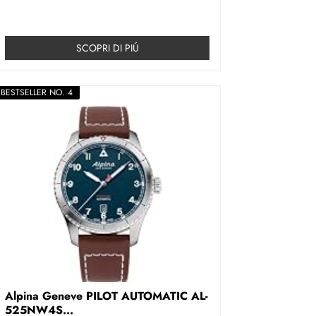
SCOPRI DI PIÚ
BESTSELLER NO. 4
Alpina Geneve PILOT AUTOMATIC AL-
525NW4S...