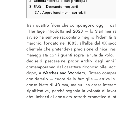
2.
Scheda tecnica e dati principali
3.
FAQ – Domande frequenti
3.1.
Approfondimenti correlati
Tra i quattro filoni che compongono oggi il ca
l’Heritage introdotta nel 2023 — lo Startimer r
avviso ha sempre raccontato meglio l’identità t
marchio, fondato nel 1883, all’alba del XX secol
clientela che pretendeva precisione clinica, re
maneggiata con i guanti sopra la tuta da volo. I
decise di pescare nei propri archivi degli anni 
contemporaneo dal carattere riconoscibile, acce
dopo, a
Watches and Wonders
, l’intero compar
con datario — cuore della famiglia — arriva in
consolidato di 40 mm, ma su una cassa interam
significativa, perché segnala la volontà di lavo
che limitarsi al consueto refresh cromatico di s