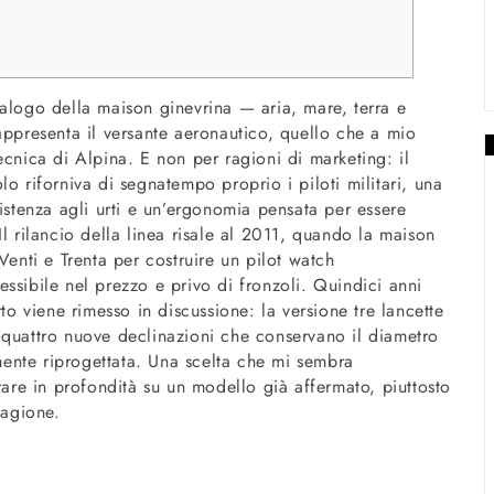
talogo della maison ginevrina — aria, mare, terra e
appresenta il versante aeronautico, quello che a mio
ecnica di Alpina. E non per ragioni di marketing: il
o riforniva di segnatempo proprio i piloti militari, una
sistenza agli urti e un’ergonomia pensata per essere
l rilancio della linea risale al 2011, quando la maison
Venti e Trenta per costruire un pilot watch
ssibile nel prezzo e privo di fronzoli. Quindici anni
to viene rimesso in discussione: la versione tre lancette
 quattro nuove declinazioni che conservano il diametro
ente riprogettata. Una scelta che mi sembra
rare in profondità su un modello già affermato, piuttosto
tagione.