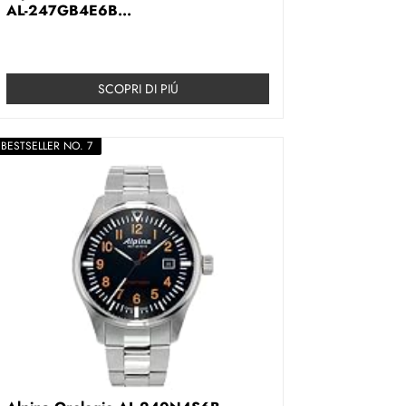
AL-247GB4E6B...
SCOPRI DI PIÚ
BESTSELLER NO. 7