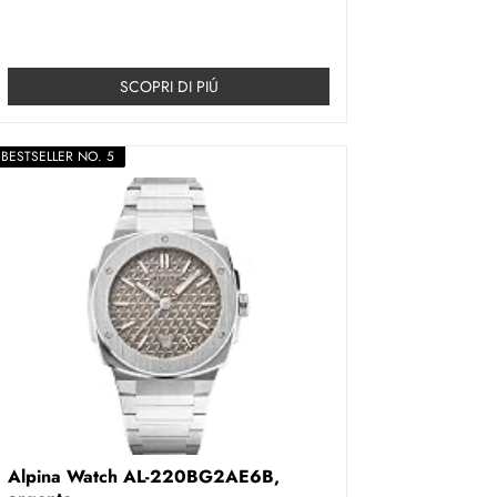
SCOPRI DI PIÚ
BESTSELLER NO. 5
Alpina Watch AL-220BG2AE6B,