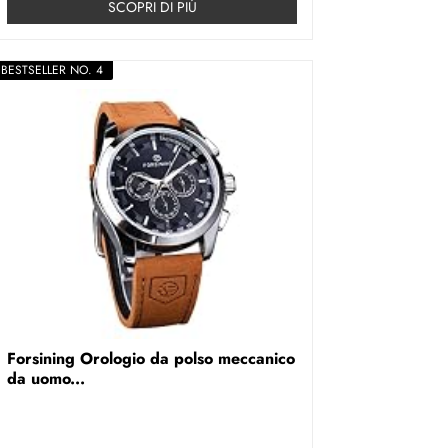
SCOPRI DI PIÚ
BESTSELLER NO. 4
Forsining Orologio da polso meccanico
da uomo...