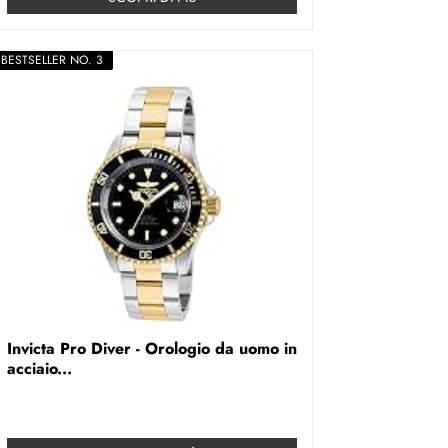
BESTSELLER NO. 3
Invicta Pro Diver - Orologio da uomo in
acciaio...