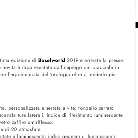
ultima edizio­ne di
Baselworld
2019 è arrivata la presen­
le novità è rappresentata dall’impiego del bracciale in
ere l’ergonomicità dell’orologio oltre a renderlo più
a, personalizzata e serrata a vite; fondello serrato
scanala­ ture laterali, indice di riferimento luminescente
etro zaffiro antiriflesso.
one di 20 atmosfere.
ttate e luminescenti; indici geometrici luminescenti;