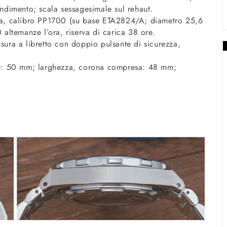
andi­mento; scala sessagesimale sul rehaut.
a, calibro PP1700 (su base ETA2824/A; diametro 25,6
l­temanze l’ora, riserva di carica 38 ore.
usura a libretto con doppio pul­sante di sicurezza,
e: 50 mm; larghezza, corona compresa: 48 mm;