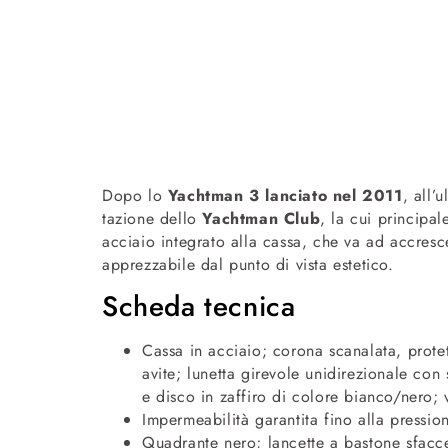
Dopo lo
Yachtman 3 lanciato nel 2011
, all’
tazione dello
Yachtman Club
, la cui principa
acciaio integrato alla cassa, che va ad accresc
apprezzabile dal punto di vista estetico.
Scheda tecnica
Cassa in acciaio; corona scanalata, protett
avite; lunetta girevole unidirezionale con 
e disco in zaffiro di co­lore bianco/nero; v
Impermeabilità garantita fi­no alla pressi
Quadrante nero; lancette a bastone sfacce