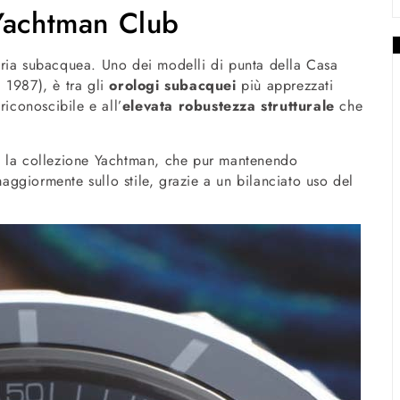
Yachtman Club
eria subacquea. Uno dei modelli di punta della Casa
al 1987), è tra gli
orolo­gi subacquei
più apprezzati
riconoscibile e all’
elevata robustezza strutturale
che
to la collezione Yachtman, che pur mantenendo
maggior­mente sullo stile, grazie a un bilancia­to uso del