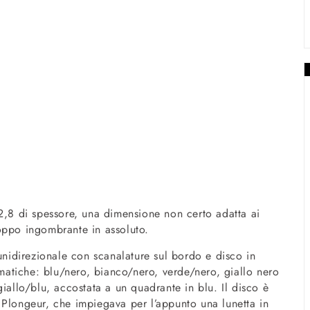
12,8 di spessore, una dimensione non certo adatta ai
oppo ingombrante in assoluto.
unidirezionale con scanalature sul bordo e disco in
omatiche: blu/nero, bian­co/nero, verde/nero, giallo nero
giallo/blu, accostata a un quadrante in blu. Il disco è
 Plon­geur, che impiegava per l’appunto una lunetta in