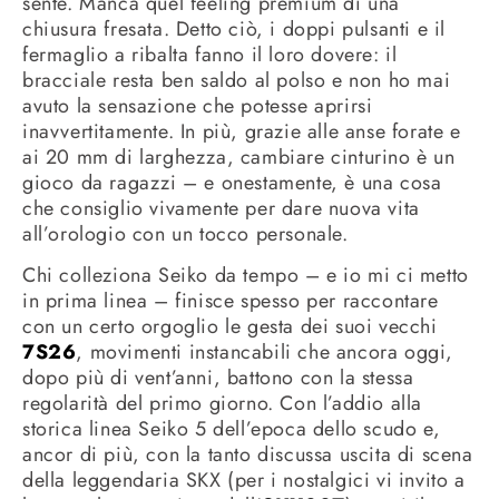
sente. Manca quel feeling premium di una
chiusura fresata. Detto ciò, i doppi pulsanti e il
fermaglio a ribalta fanno il loro dovere: il
bracciale resta ben saldo al polso e non ho mai
avuto la sensazione che potesse aprirsi
inavvertitamente. In più, grazie alle anse forate e
ai 20 mm di larghezza, cambiare cinturino è un
gioco da ragazzi – e onestamente, è una cosa
che consiglio vivamente per dare nuova vita
all’orologio con un tocco personale.
Chi colleziona Seiko da tempo – e io mi ci metto
in prima linea – finisce spesso per raccontare
con un certo orgoglio le gesta dei suoi vecchi
7S26
, movimenti instancabili che ancora oggi,
dopo più di vent’anni, battono con la stessa
regolarità del primo giorno. Con l’addio alla
storica linea Seiko 5 dell’epoca dello scudo e,
ancor di più, con la tanto discussa uscita di scena
della leggendaria SKX (per i nostalgici vi invito a