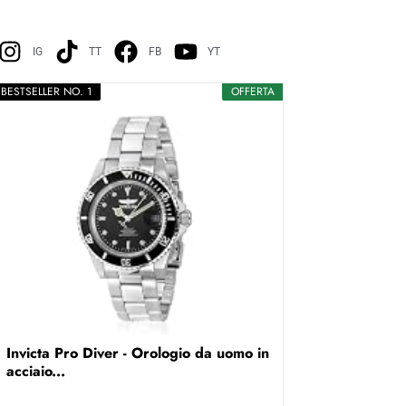
IG
TT
FB
YT
BESTSELLER NO. 1
OFFERTA
Invicta Pro Diver - Orologio da uomo in
acciaio...