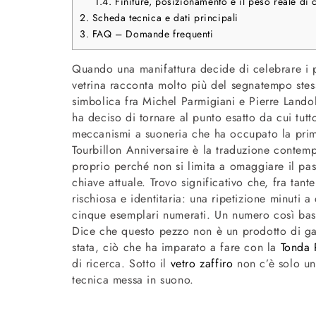
1.4.
Finiture, posizionamento e il peso reale di
2.
Scheda tecnica e dati principali
3.
FAQ – Domande frequenti
Quando una manifattura decide di celebrare i pr
vetrina racconta molto più del segnatempo stess
simbolica fra Michel Parmigiani e Pierre Lando
ha deciso di tornare al punto esatto da cui tutto
meccanismi a suoneria che ha occupato la prima 
Tourbillon Anniversaire è la traduzione contem
proprio perché non si limita a omaggiare il pass
chiave attuale. Trovo significativo che, fra tant
rischiosa e identitaria: una ripetizione minuti
cinque esemplari numerati. Un numero così bas
Dice che questo pezzo non è un prodotto di gam
stata, ciò che ha imparato a fare con la
Tonda 
di ricerca. Sotto il
vetro zaffiro
non c’è solo un
tecnica messa in suono.