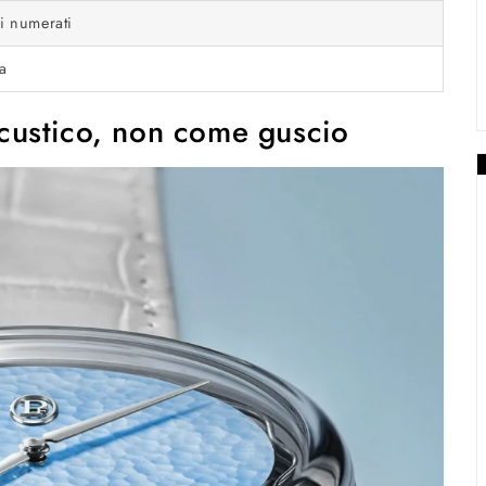
i numerati
a
custico, non come guscio