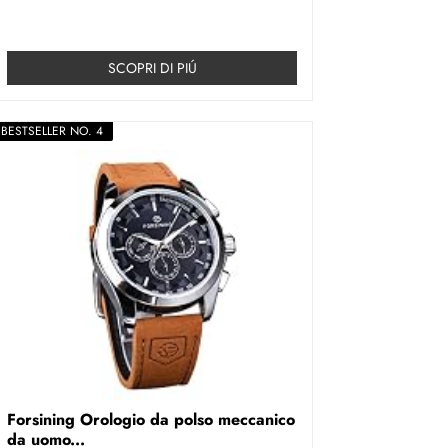
SCOPRI DI PIÚ
BESTSELLER NO. 4
Forsining Orologio da polso meccanico
da uomo...