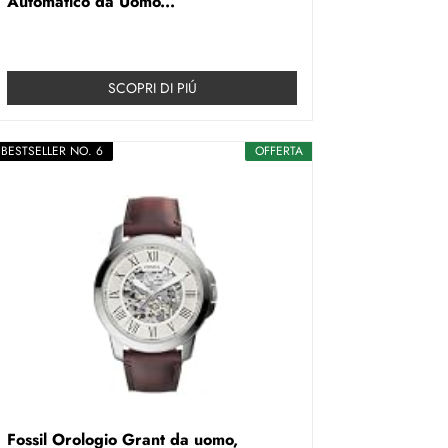
Automatico da Uomo...
SCOPRI DI PIÚ
BESTSELLER NO. 6
OFFERTA
Fossil Orologio Grant da uomo,