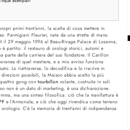
 cinque esemplari
opri primi trent’anni, la scelta di cosa mettere in
o. Parmigiani Fleurier, nata da una stretta di mano
lt il 29 maggio 1996 al Beau-Rivage Palace di Losanna,
 è partito: il restauro di orologi storici, automi e
parte della carriera del suo fondatore. Il Carillon
poranea di quel mestiere, e a mio avviso funziona
ato. Lo riattraversa, lo decodifica e lo riscrive in
e direzioni possibili, la Maison abbia scelto la più
 a quattro gong con
tourbillon
volante, costruita in soli
so non è un dato di marketing, è una dichiarazione.
ma, ma una sintesi filosofica: ciò che la manifattura è
PF
e l’Armoriale, e ciò che oggi rivendica come terreno
 orologio. C’è la memoria di trent’anni di indipendenza