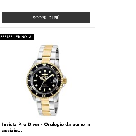
SCOPRI DI PIÚ
BESTSELLER NO. 3
Invicta Pro Diver - Orologio da uomo in
acciaio...