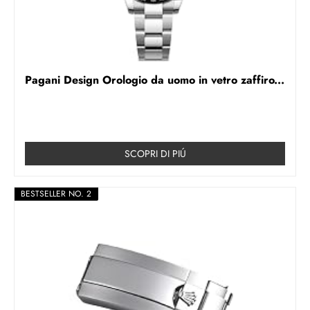
Pagani Design Orologio da uomo in vetro zaffiro...
SCOPRI DI PIÚ
BESTSELLER NO. 2