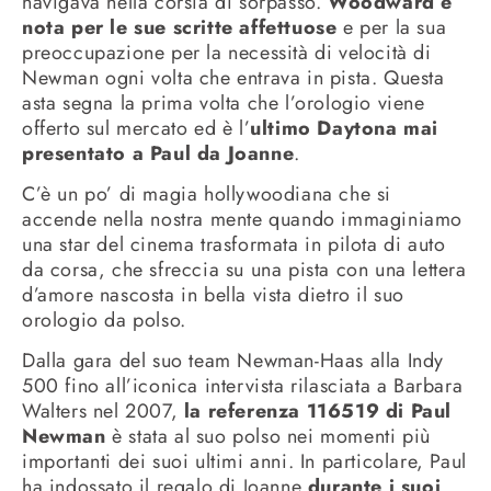
navigava nella corsia di sorpasso.
Woodward è
nota per le sue scritte affettuose
e per la sua
preoccupazione per la necessità di velocità di
Newman ogni volta che entrava in pista. Questa
asta segna la prima volta che l’orologio viene
offerto sul mercato ed è l’
ultimo Daytona mai
presentato a Paul da Joanne
.
C’è un po’ di magia hollywoodiana che si
accende nella nostra mente quando immaginiamo
una star del cinema trasformata in pilota di auto
da corsa, che sfreccia su una pista con una lettera
d’amore nascosta in bella vista dietro il suo
orologio da polso.
Dalla gara del suo team Newman-Haas alla Indy
500 fino all’iconica intervista rilasciata a Barbara
Walters nel 2007,
la referenza 116519 di Paul
Newman
è stata al suo polso nei momenti più
importanti dei suoi ultimi anni. In particolare, Paul
ha indossato il regalo di Joanne
durante i suoi