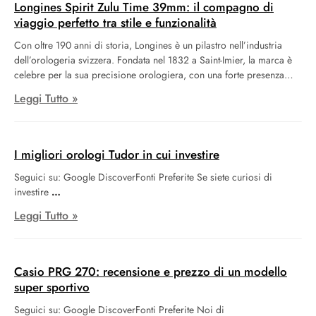
Longines Spirit Zulu Time 39mm: il compagno di
viaggio perfetto tra stile e funzionalità
Con oltre 190 anni di storia, Longines è un pilastro nell’industria
dell’orologeria svizzera. Fondata nel 1832 a Saint-Imier, la marca è
celebre per la sua precisione orologiera, con una forte presenza
nella storia dell’esplorazione aeronautica. Il loro più recente modello,
Leggi Tutto »
il Longines Spirit Zulu Time 39mm, celebra appunto l’audacia degli
eroi aviatori del passato e si propone come compagno
indispensabile per i moderni esploratori.
I migliori orologi Tudor in cui investire
Seguici su: Google DiscoverFonti Preferite Se siete curiosi di
investire
Leggi Tutto »
Casio PRG 270: recensione e prezzo di un modello
super sportivo
Seguici su: Google DiscoverFonti Preferite Noi di