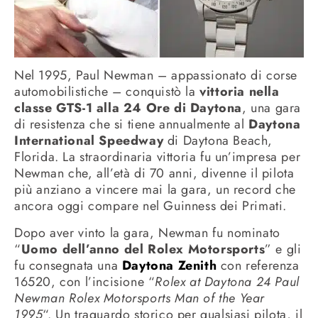
Nel 1995, Paul Newman – appassionato di corse
automobilistiche – conquistò la
vittoria nella
classe GTS-1 alla 24 Ore di Daytona
, una gara
di resistenza che si tiene annualmente al
Daytona
International Speedway
di Daytona Beach,
Florida. La straordinaria vittoria fu un’impresa per
Newman che, all’età di 70 anni, divenne il pilota
più anziano a vincere mai la gara, un record che
ancora oggi compare nel Guinness dei Primati.
Dopo aver vinto la gara, Newman fu nominato
“
Uomo dell’anno del Rolex Motorsports
” e gli
fu consegnata una
Daytona Zenith
con referenza
16520, con l’incisione “
Rolex at Daytona 24 Paul
Newman Rolex Motorsports Man of the Year
1995
“. Un traguardo storico per qualsiasi pilota, il