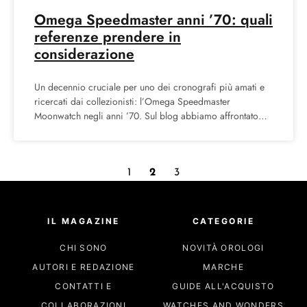
Omega Speedmaster anni ’70: quali
referenze prendere in
considerazione
Un decennio cruciale per uno dei cronografi più amati e
ricercati dai collezionisti: l’Omega Speedmaster
Moonwatch negli anni ’70. Sul blog abbiamo affrontato
ampiamente la
1
2
3
IL MAGAZINE
CATEGORIE
CHI SONO
NOVITÀ OROLOGI
AUTORI E REDAZIONE
MARCHE
CONTATTI E
GUIDE ALL'ACQUISTO
COLLABORAZIONI
WATCHES AND WONDERS