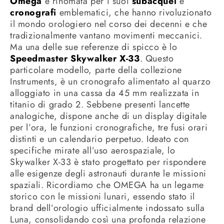
Omega
è rinomata per i suoi
subacquei
e
cronografi
emblematici, che hanno rivoluzionato
il mondo orologiero nel corso dei decenni e che
tradizionalmente vantano movimenti meccanici.
Ma una delle sue referenze di spicco è lo
Speedmaster Skywalker X-33
. Questo
particolare modello, parte della collezione
Instruments, è un cronografo alimentato al quarzo
alloggiato in una cassa da 45 mm realizzata in
titanio di grado 2. Sebbene presenti lancette
analogiche, dispone anche di un display digitale
per l’ora, le funzioni cronografiche, tre fusi orari
distinti e un calendario perpetuo. Ideato con
specifiche mirate all’uso aerospaziale, lo
Skywalker X-33 è stato progettato per rispondere
alle esigenze degli astronauti durante le missioni
spaziali. Ricordiamo che OMEGA ha un legame
storico con le missioni lunari, essendo stato il
brand dell’orologio ufficialmente indossato sulla
Luna, consolidando così una profonda relazione