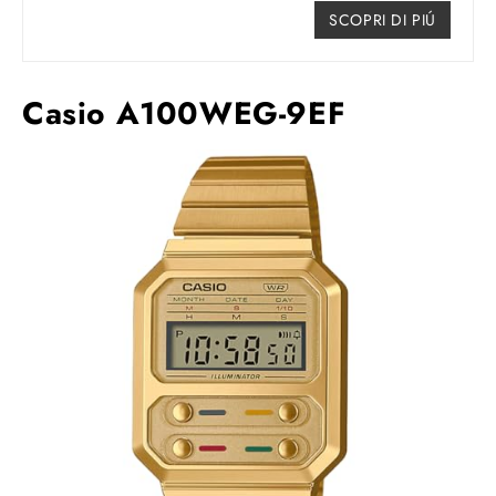
SCOPRI DI PIÚ
Casio A100WEG-9EF