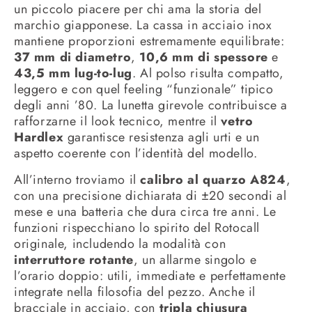
un piccolo piacere per chi ama la storia del
marchio giapponese. La cassa in acciaio inox
mantiene proporzioni estremamente equilibrate:
37 mm di diametro
,
10,6 mm di spessore
e
43,5 mm lug-to-lug
. Al polso risulta compatto,
leggero e con quel feeling “funzionale” tipico
degli anni ’80. La lunetta girevole contribuisce a
rafforzarne il look tecnico, mentre il
vetro
Hardlex
garantisce resistenza agli urti e un
aspetto coerente con l’identità del modello.
All’interno troviamo il
calibro al quarzo A824
,
con una precisione dichiarata di ±20 secondi al
mese e una batteria che dura circa tre anni. Le
funzioni rispecchiano lo spirito del Rotocall
originale, includendo la modalità con
interruttore rotante
, un allarme singolo e
l’orario doppio: utili, immediate e perfettamente
integrate nella filosofia del pezzo. Anche il
bracciale in acciaio, con
tripla chiusura