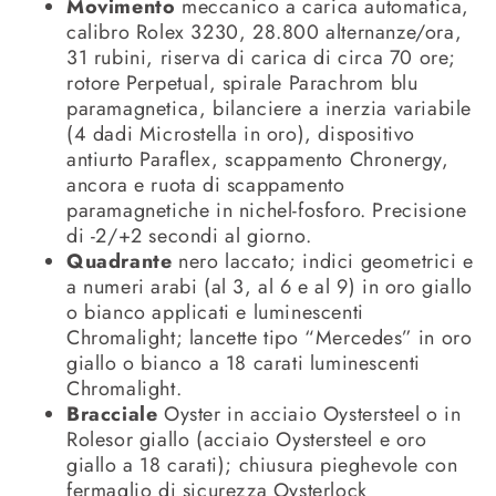
Movimento
meccanico a carica automatica,
calibro Rolex 3230, 28.800 alternanze/ora,
31 rubini, riserva di carica di circa 70 ore;
rotore Perpetual, spirale Parachrom blu
paramagnetica, bilanciere a inerzia variabile
(4 dadi Microstella in oro), dispositivo
antiurto Paraflex, scappamento Chronergy,
ancora e ruota di scappamento
paramagnetiche in nichel-fosforo. Precisione
di -2/+2 secondi al giorno.
Quadrante
nero laccato; indici geometrici e
a numeri arabi (al 3, al 6 e al 9) in oro giallo
o bianco applicati e luminescenti
Chromalight; lancette tipo “Mercedes” in oro
giallo o bianco a 18 carati luminescenti
Chromalight.
Bracciale
Oyster in acciaio Oystersteel o in
Rolesor giallo (acciaio Oystersteel e oro
giallo a 18 carati); chiusura pieghevole con
fermaglio di sicurezza Oysterlock